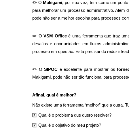
✏️ O
Makigami
, por sua vez, tem como um ponto 
para melhorar um processo administrativo. Além d
pode não ser a melhor escolha para processos com
✏️ O
VSM Office
é uma ferramenta que traz uma 
desafios e oportunidades em fluxos administrati
processo em questão. Está precisando reduzir le
✏️ O
SIPOC
é excelente para mostrar os
forne
Makigami, pode não ser tão funcional para proces
Afinal, qual é melhor?
Não existe uma ferramenta “melhor” que a outra.
T
1️⃣ Qual é o problema que quero resolver?
2️⃣ Qual é o objetivo do meu projeto?