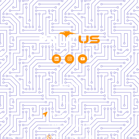
Contatos
Visite-nos
Balneário Camboriú/SC
Chame no WhatsApp
+55 47 99113-7591