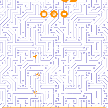
Contatos
Visite-nos
Balneário Camboriú/SC
Chame no WhatsApp
+55 47 99113-7591
Mande um e-mail
contato@falcus.com.br